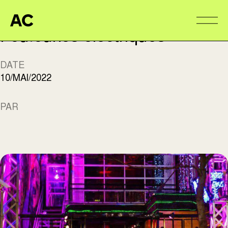
Aire Commune
Alter
Foufounes électriques
DATE
10/MAI/2022
PAR