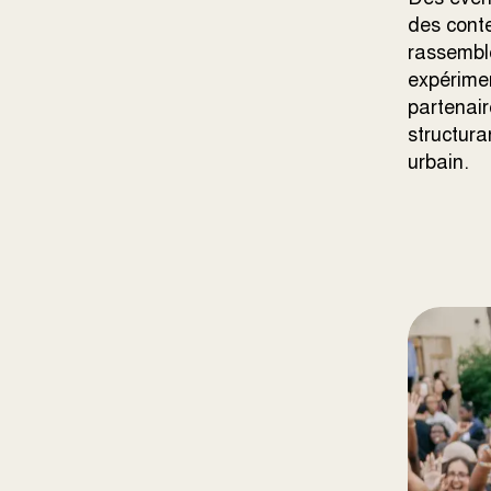
des cont
rassemble
expérimen
partenair
structura
urbain.