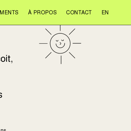
EMENTS
À PROPOS
CONTACT
EN
it,
s
ans