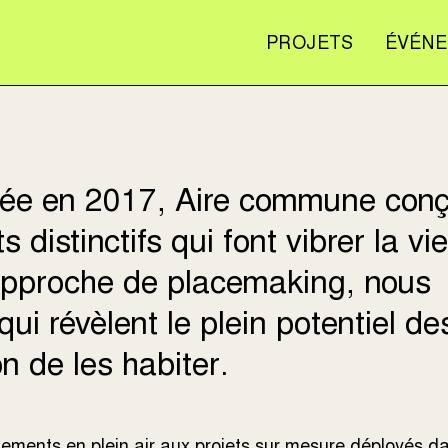
PROJETS
ÉVÉN
ée en 2017, Aire commune conço
 distinctifs qui font vibrer la vie
approche de placemaking, nous
qui révèlent le plein potentiel de
on de les habiter.
ements en plein air aux projets sur mesure déployés d