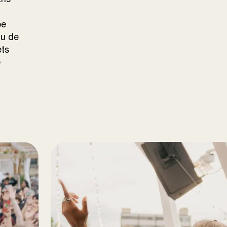
pe
au de
ets
e