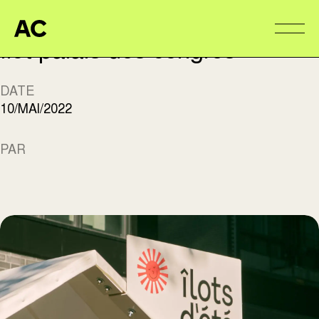
Aire Commune
Alter
Îlot palais des congrès
DATE
10/MAI/2022
PAR