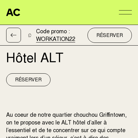
Aire Commune
Alter
Code promo :
RÉSERVER
WORKATION22
FORFAIT
Hôtel ALT
RÉSERVER
Au coeur de notre quartier chouchou Griffintown,
on te propose avec le ALT hôtel d’aller à
l’essentiel et de te concentrer sur ce qui compte
vraiment lors d’un séjour, c’est-à-dire des