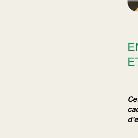
E
E
Cet
cad
d’e