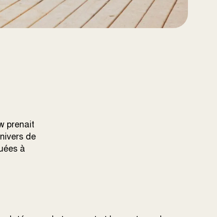
w prenait
univers de
quées à