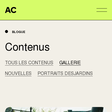
Aire Commune
Alter
BLOGUE
Contenus
TOUS LES CONTENUS
GALLERIE
NOUVELLES
PORTRAITS DESJARDINS
CANICULE COMMUNE | SPRITZ LES ÎLES – 15 JUI