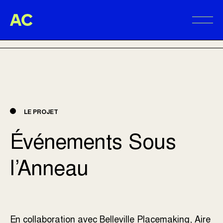
Aire Commune
RETOUR AUX RÉALISATIONS
Alter
LE PROJET
Événements Sous
l’Anneau
En collaboration avec Belleville Placemaking, Aire