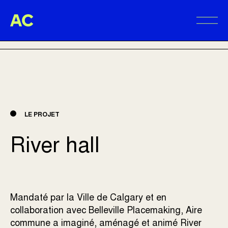
Aire Commune
RETOUR AUX RÉALISATIONS
Alter
LE PROJET
River hall
Mandaté par la Ville de Calgary et en
collaboration avec
Belleville Placemaking
, Aire
commune a imaginé, aménagé et animé River