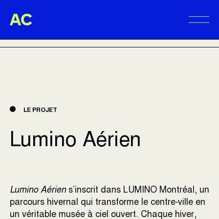
Aire Commune
RETOUR AUX RÉALISATIONS
Alter
LE PROJET
Lumino Aérien
Lumino Aérien
s’inscrit dans
LUMINO Montréal
, un
parcours hivernal qui transforme le centre-ville en
un véritable musée à ciel ouvert. Chaque hiver,